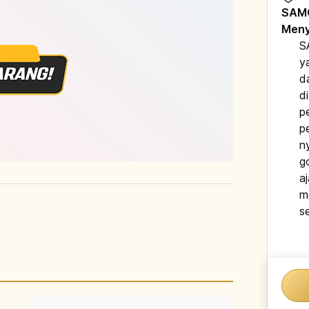
SAMG
Meny
S
y
d
d
p
p
n
g
a
m
s