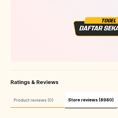
Ratings & Reviews
Store reviews (8980)
Product reviews (0)