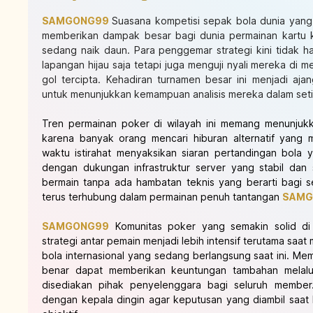
SAMGONG99
Suasana kompetisi sepak bola dunia yang s
memberikan dampak besar bagi dunia permainan kartu 
sedang naik daun. Para penggemar strategi kini tidak h
lapangan hijau saja tetapi juga menguji nyali mereka di me
gol tercipta. Kehadiran turnamen besar ini menjadi aj
untuk menunjukkan kemampuan analisis mereka dalam set
Tren permainan poker di wilayah ini memang menunjukk
karena banyak orang mencari hiburan alternatif yang 
waktu istirahat menyaksikan siaran pertandingan bola
dengan dukungan infrastruktur server yang stabil d
bermain tanpa ada hambatan teknis yang berarti bagi s
terus terhubung dalam permainan penuh tantangan
SAMG
SAMGONG99
Komunitas poker yang semakin solid di
strategi antar pemain menjadi lebih intensif terutama saa
bola internasional yang sedang berlangsung saat ini. M
benar dapat memberikan keuntungan tambahan melalu
disediakan pihak penyelenggara bagi seluruh member
dengan kepala dingin agar keputusan yang diambil saat 