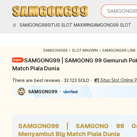
iphones 16
What are you
SAMGONG99
torras phone
samsung not
SAMGONG99
SITUS SLOT MAXWIN
SAMGONG99 SLOT
iphones 15 p
SAMGONG99
SLOT MAXWIN
SAMGONG99 LINK 
SAMGONG99 | SAMGONG 99 Gemuruh Poker Asia Menyambut Big
Match Piala Dunia
#1
Situs Slot Online 
There are best reviews
32.123 SOLD
SAMGONG99

Previous slide
Next slide
SAMGONG99 | SAMGONG 99 Gem
Menyambut Big Match Piala Dunia