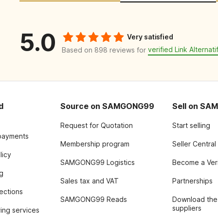
5.0
Very satisfied
verified Link Alternati
Based on 898 reviews for
d
Source on SAMGONG99
Sell on S
Request for Quotation
Start selling
payments
Membership program
Seller Central
licy
SAMGONG99 Logistics
Become a Veri
g
Sales tax and VAT
Partnerships
tections
SAMGONG99 Reads
Download the
suppliers
ing services