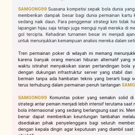
SAMGONG99
Suasana kompetisi sepak bola dunia yang s
memberikan dampak besar bagi dunia permainan kartu 
sedang naik daun. Para penggemar strategi kini tidak h
lapangan hijau saja tetapi juga menguji nyali mereka di me
gol tercipta. Kehadiran turnamen besar ini menjadi aj
untuk menunjukkan kemampuan analisis mereka dalam set
Tren permainan poker di wilayah ini memang menunjukk
karena banyak orang mencari hiburan alternatif yang 
waktu istirahat menyaksikan siaran pertandingan bola
dengan dukungan infrastruktur server yang stabil d
bermain tanpa ada hambatan teknis yang berarti bagi s
terus terhubung dalam permainan penuh tantangan
SAMG
SAMGONG99
Komunitas poker yang semakin solid di
strategi antar pemain menjadi lebih intensif terutama saa
bola internasional yang sedang berlangsung saat ini. M
benar dapat memberikan keuntungan tambahan melalu
disediakan pihak penyelenggara bagi seluruh member
dengan kepala dingin agar keputusan yang diambil saat 