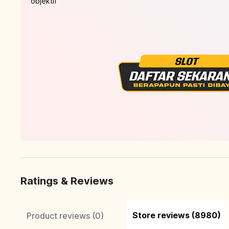
objektif
Ratings & Reviews
Store reviews (8980)
Product reviews (0)