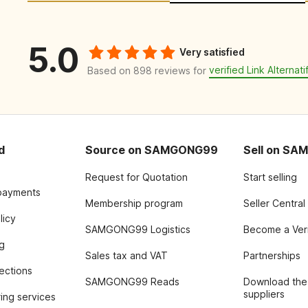
5.0
Very satisfied
verified Link Alternati
Based on 898 reviews for
d
Source on SAMGONG99
Sell on S
Request for Quotation
Start selling
payments
Membership program
Seller Central
licy
SAMGONG99 Logistics
Become a Veri
g
Sales tax and VAT
Partnerships
tections
SAMGONG99 Reads
Download the
suppliers
ing services