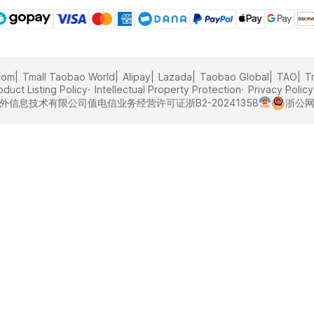
com
Tmall Taobao World
Alipay
Lazada
Taobao Global
TAO
T
oduct Listing Policy
Intellectual Property Protection
Privacy Policy
巴巴外信息技术有限公司
值电信业务经营许可证浙B2-20241358
浙公网安